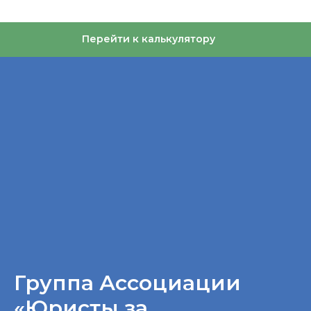
Консультации
Шаблоны документов
Материалы
Курсы
Перейти к калькулятору
Анонсы
Материалы распространяются по лицензии
Creative Commons. Вы можете использовать
любые тексты «Правовой команды»,
не спрашивая разрешения. Единственное
условие — необходимо указать «Правовую
команду» в качестве источника и поставить
ссылку на наш сайт.
ООО «Финансовый и юридический
консалтинг «Правовая команда»
ОГРН 1177746647880
ИНН 7704430980
Документы
Документы об образовательной деятельности
© 2026 Правовая команда
Группа Ассоциации
«Юристы за