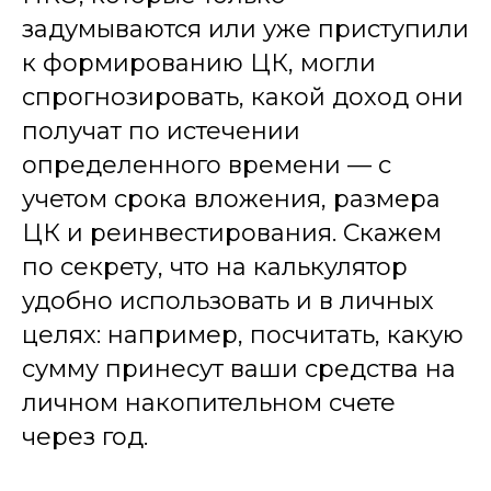
задумываются или уже приступили
к формированию ЦК, могли
спрогнозировать, какой доход они
получат по истечении
определенного времени — с
Контакты
учетом срока вложения, размера
ЦК и реинвестирования. Скажем
Г. Москва, ул.
С 10:00 до 18:00
Павла Андреева,
по московскому
д. 4, помещ. 1/2
времени
по секрету, что на калькулятор
+7 (499) 686-13-19
@lawteamrussia
удобно использовать и в личных
целях: например, посчитать, какую
info@ngo-law.ru
@lawteamrussia
сумму принесут ваши средства на
Правовая команда
личном накопительном счете
через год.
Клиентам
Услуги