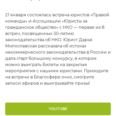
Г. Москва, ул.
С 10:00 до 18:00
Павла Андреева,
по московскому
д. 4, помещ. 1/2
времени
21 января состоялась встреча юристов «Правой
+7 (499) 686-13-19
@lawteamrussia
команды» и Ассоциации «Юристы за
гражданское общество» с НКО — первая из 8
info@ngo-law.ru
@lawteamrussia
встреч, посвященных 30-летию
законодательства об НКО. Юрист Дарья
Правовая команда
Милославская рассказала об истоках
некоммерческого законодательства в России и
Клиентам
дала старт большому конкурсу, в котором
можно выиграть билеты на закрытые
Услуги
Консультации
мероприятия с нашими юристами. Приходите
Шаблоны документов
Материалы
на встречи в Благосфере очно, смотрите
Курсы
записи эфиров и выигрывайте призы!
Анонсы
YOUTUBE
Материалы распространяются по лицензии
Creative Commons. Вы можете использовать
любые тексты «Правовой команды»,