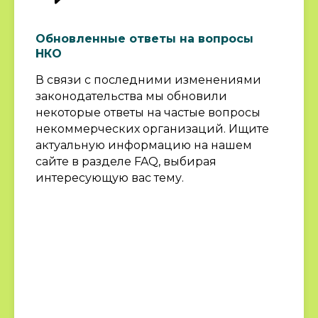
Обновленные ответы на вопросы
НКО
В связи с последними изменениями
законодательства мы обновили
некоторые ответы на частые вопросы
Ждем вас также
некоммерческих организаций. Ищите
на индивидуальные
актуальную информацию на нашем
бесплатные
сайте в разделе FAQ, выбирая
консультации
интересующую вас тему.
ЗАПИСАТЬСЯ
ПОДПИСЫВАЙТЕСЬ
НА НАШИ СОЦСЕТИ