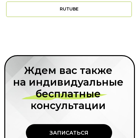
не спрашивая разрешения. Единственное
условие — необходимо указать «Правовую
RUTUBE
команду» в качестве источника и поставить
ссылку на наш сайт.
ООО «Финансовый и юридический
консалтинг «Правовая команда»
ОГРН 1177746647880
ИНН 7704430980
Документы
Документы об образовательной деятельности
© 2026 Правовая команда