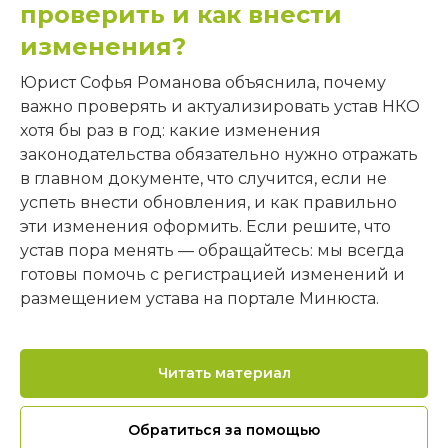
проверить и как внести
изменения?
Юрист Софья Романова объяснила, почему
важно проверять и актуализировать устав НКО
Контакты
хотя бы раз в год: какие изменения
законодательства обязательно нужно отражать
Г. Москва, ул.
С 10:00 до 18:00
Павла Андреева,
по московскому
в главном документе, что случится, если не
д. 4, помещ. 1/2
времени
успеть внести обновления, и как правильно
+7 (499) 686-13-19
@lawteamrussia
эти изменения оформить. Если решите, что
устав пора менять — обращайтесь: мы всегда
info@ngo-law.ru
@lawteamrussia
готовы помочь с регистрацией изменений и
размещением устава на портале Минюста.
Правовая команда
Клиентам
Читать материал
Услуги
Консультации
Шаблоны документов
Обратиться за помощью
Материалы
Курсы