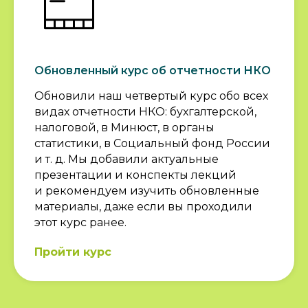
Ждем вас также на
индивидуальные
бесплатные
консультации
Обновленный курс об отчетности НКО
Обновили наш четвертый курс обо всех
видах отчетности НКО: бухгалтерской,
ЗАПИСАТЬСЯ
налоговой, в Минюст, в органы
статистики, в Социальный фонд России
и т. д. Мы добавили актуальные
презентации и конспекты лекций
ПОДПИСЫВАЙТЕСЬ
и рекомендуем изучить обновленные
НА НАШИ СОЦСЕТИ
материалы, даже если вы проходили
этот курс ранее.
ВКОНТАКТЕ
Пройти курс
TELEGRAM