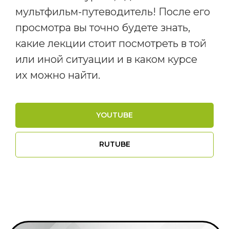
мультфильм-путеводитель! После его
+7 (499) 686-13-19
@lawteamrussia
просмотра вы точно будете знать,
info@ngo-law.ru
@lawteamrussia
какие лекции стоит посмотреть в той
или иной ситуации и в каком курсе
Правовая команда
их можно найти.
Клиентам
Услуги
Консультации
YOUTUBE
Шаблоны документов
Материалы
Курсы
Анонсы
RUTUBE
Материалы распространяются по лицензии
Creative Commons. Вы можете использовать
любые тексты «Правовой команды»,
не спрашивая разрешения. Единственное
условие — необходимо указать «Правовую
команду» в качестве источника и поставить