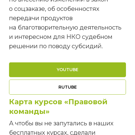
о соцзаказе, об особенностях
передачи продуктов
на благотворительную деятельность
и интересном для НКО судебном
решении по поводу субсидий.
YOUTUBE
RUTUBE
Карта курсов «Правовой
команды»
Контакты
А чтобы вы не запутались в наших
Г. Москва, ул.
С 10:00 до 18:00
Павла Андреева,
по московскому
бесплатных курсах, сделали
д. 4, помещ. 1/2
времени