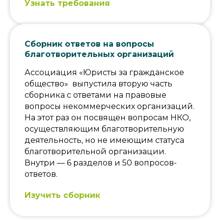
Узнать требования
Сборник ответов на вопросы
благотворительных организаций
Ассоциация «Юристы за гражданское
общество» выпустила вторую часть
сборника с ответами на правовые
Контакты
вопросы некоммерческих организаций.
На этот раз он посвящен вопросам НКО,
Г. Москва, ул.
С 10:00 до 18:00
осуществляющим благотворительную
Павла Андреева,
по московскому
д. 4, помещ. 1/2
времени
деятельность, но не имеющим статуса
благотворительной организации.
+7 (499) 686-13-19
@lawteamrussia
Внутри — 6 разделов и 50 вопросов-
info@ngo-law.ru
@lawteamrussia
ответов.
Правовая команда
Изучить сборник
Клиентам