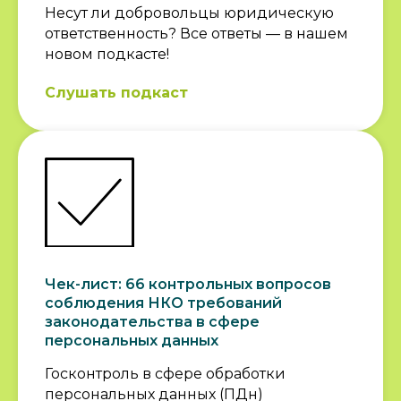
Несут ли добровольцы юридическую
ответственность? Все ответы — в нашем
новом подкасте!
Слушать подкаст
Ждем вас также на
индивидуальные
бесплатные
консультации
Чек-лист: 66 контрольных вопросов
ЗАПИСАТЬСЯ
соблюдения НКО требований
законодательства в сфере
персональных данных
ПОДПИСЫВАЙТЕСЬ
Госконтроль в сфере обработки
НА НАШИ СОЦСЕТИ
персональных данных (ПДн)