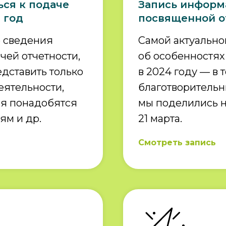
ься к подаче
Запись информ
 год
посвященной о
е сведения
Самой актуальн
чей отчетности,
об особенностях
дставить только
в 2024 году — в 
ятельности,
благотворитель
ия понадобятся
мы поделились 
ям и др.
21 марта.
Смотреть запись