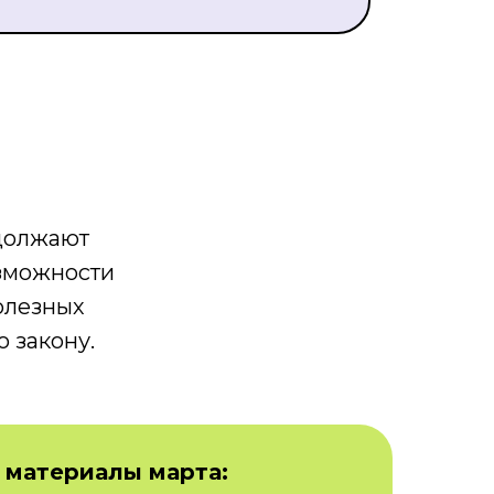
одолжают
озможности
олезных
о закону.
 материалы марта: