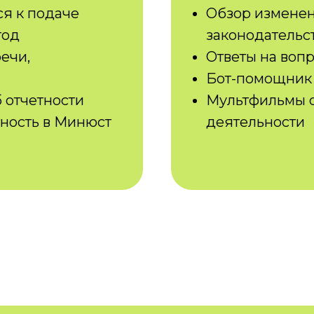
ся к подаче
Обзор измене
год
законодательст
ечи,
Ответы на воп
Бот-помощник 
 отчетности
Мультфильмы о
етность в Минюст
деятельности