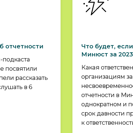
об отчетности
Что будет, если
Минюст за 2023
и-подкаста
Какая ответстве
же посвятили
организациям за
спели рассказать
несвоевременное
слушать в 6
отчетности в Ми
однократном и п
срок давности 
к ответственност