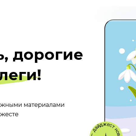
кументов
Материалы
Курсы
Анонсы
, дорогие
леги!
важными материалами
джесте