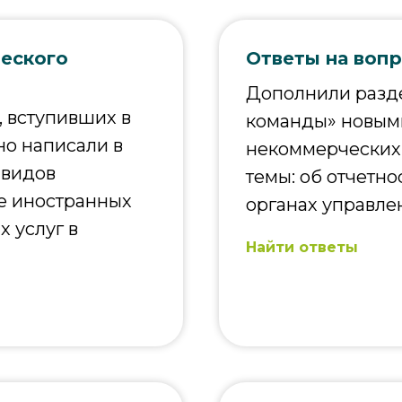
еского
Ответы на воп
Дополнили разде
 вступивших в
команды» новыми
но написали в
некоммерческих 
 видов
темы: об отчетно
е иностранных
органах управлен
х услуг в
Найти ответы