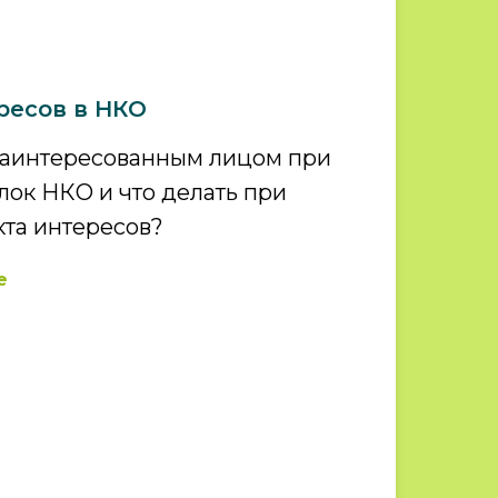
ресов в НКО
заинтересованным лицом при
ок НКО и что делать при
та интересов?
е