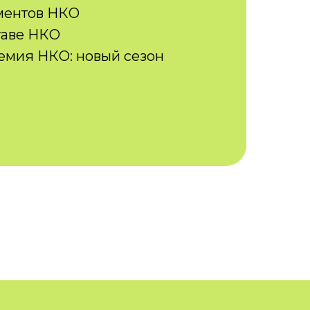
ментов НКО
таве НКО
емия НКО: новый сезон