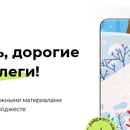
кументов
Материалы
Курсы
Анонсы
, дорогие
леги!
важными материалами
айджесте