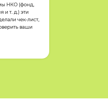
мы НКО (фонд,
и т. д.) эти
делали чек-лист,
оверить ваши