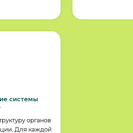
ние системы
е
труктуру органов
ации. Для каждой