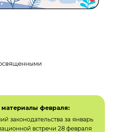
посвященными
 материалы февраля:
ий законодательства за январь
ационной встречи 28 февраля