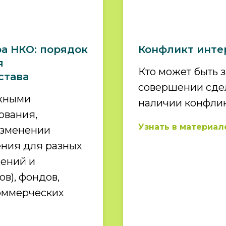
а НКО: порядок
Конфликт инте
я
Кто может быть 
става
совершении сдел
ажными
наличии конфлик
ования,
Узнать в материал
изменении
ения для разных
ений и
в), фондов,
оммерческих