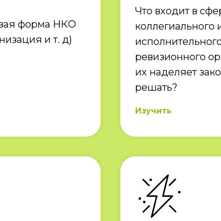
Что входит в сф
вая форма НКО
коллегиального 
изация и т. д)
исполнительного
ревизионного о
их наделяет зако
решать?
Изучить