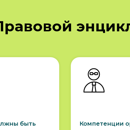
Правовой энцик
олжны быть
Компетенции о